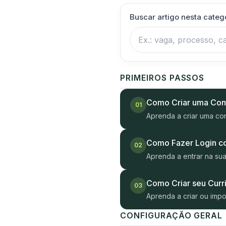
Buscar artigo nesta categ
PRIMEIROS PASSOS
Como Criar uma Con
01
Aprenda a criar uma cont
Como Fazer Login c
02
Aprenda a entrar na su
Como Criar seu Curr
03
Aprenda a criar ou impo
CONFIGURAÇÃO GERAL