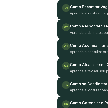
Como Encontrar Vaga
01
Aprenda a localizar vag
Como Responder Tes
02
Aprenda a abrir a etap
Como Acompanhar su
03
Aprenda a consultar pro
Como Atualizar seu C
04
Aprenda a revisar seu pe
Como se Candidatar
05
Aprenda a localizar ban
Como Gerenciar o P
06