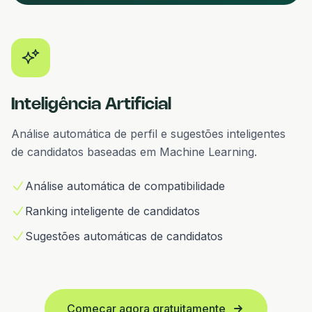
Inteligência Artificial
Análise automática de perfil e sugestões inteligentes
de candidatos baseadas em Machine Learning.
Análise automática de compatibilidade
Subdomínio personalizado
Envio automático de notificações
Ferramenta integrada à plataforma
Campos completamente personalizáveis
Raciocínio lógico e português
Ranking inteligente de candidatos
Identidade visual customizada
Personalização completa de conteúdo
Modelos de contratos personalizáveis
Regras de pontuação automáticas
Avaliações comportamentais
Sugestões automáticas de candidatos
Vagas publicadas automaticamente
Variáveis dinâmicas por candidato
Preenchimento automático de dados
Cálculo de score automático
Correção e ranking automáticos
Começar agora gratuitamente