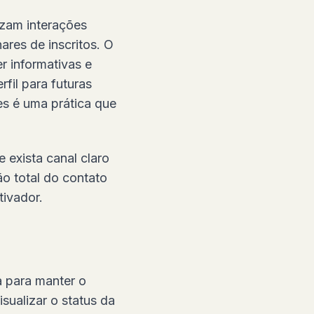
izam interações
ares de inscritos. O
r informativas e
fil para futuras
es é uma prática que
 exista canal claro
ão total do contato
ivador.
a para manter o
sualizar o status da