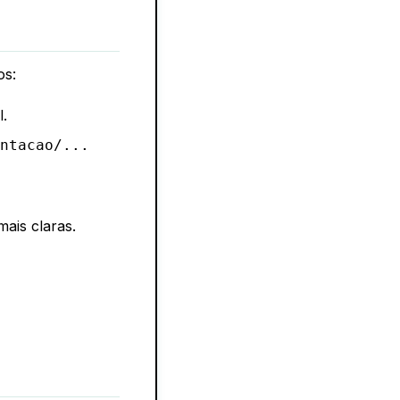
os:
.
ntacao/...
ais claras.